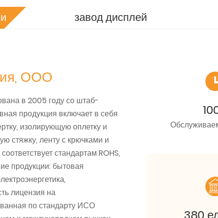
ии
завод дисплей
ния, ООО
вана в 2005 году со штаб-
10
вная продукция включает в себя
Обслуживае
ертку, изолирующую оплетку и
ую стяжку, ленту с крючками и
 соответствует стандартам ROHS,
ие продукции: бытовая
электроэнергетика,
сть лицензия на
ованная по стандарту ИСО
380 е