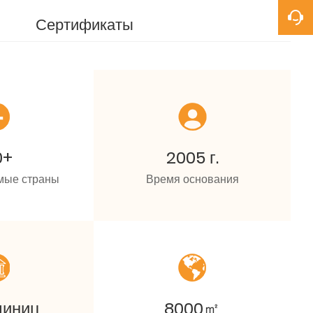
Сертификаты
0+
2005 г.
мые страны
Время основания
диниц
8000㎡