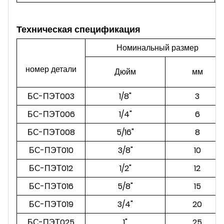
Техническая спецификация
Номинальный размер
номер детали
Дюйм
мм
БС-ПЭТ003
1/8"
3
БС-ПЭТ006
1/4"
6
БС-ПЭТ008
5/16"
8
БС-ПЭТ010
3/8"
10
БС-ПЭТ012
1/2"
12
БС-ПЭТ016
5/8"
15
БС-ПЭТ019
3/4"
20
БС-ПЭТ025
1"
25