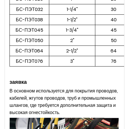
БС-ПЭТ032
1-1/4"
30
БС-ПЭТ038
1-1/2"
40
БС-ПЭТ045
1-3/4"
45
БС-ПЭТ050
2"
50
БС-ПЭТ064
2-1/2"
64
БС-ПЭТ076
3"
76
заявка
В основном используется для покрытия проводов,
кабелей, жгутов проводов, труб и промышленных
шлангов, где требуется дополнительная защита и
высокая огнестойкость.