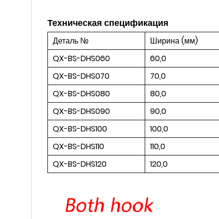
Техническая спецификация
Деталь №
Ширина (мм)
QX-BS-DHS060
60,0
QX-BS-DHS070
70,0
QX-BS-DHS080
80,0
QX-BS-DHS090
90,0
QX-BS-DHS100
100,0
QX-BS-DHS110
110,0
QX-BS-DHS120
120,0